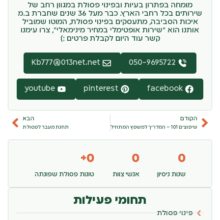
מומחה בפתרון בעיות ובפינוי פסולת במגוון רחב של
שירותים בכל רחבי הארץ. כבר מעל 36 שנים שחברת ב.מ
איכות הסביבה, מתעסקים בפינוי פסולת, המוטו שמוביל
אותנו הוא "שירות אופטימלי במחיר מינימאלי", צרו עימנו
קשר עוד היום לקבלת פרטים :)
Kb777@013net.net
050-9695722
youtube
pinterest
facebook
הקודם
הבא
שיפוצים 101 – המדריך למשפץ המתחיל
תחנת מעבר לפסולת
+
0
0
0
שנות ניסיון
אנשי צוות
טונות פסולת שפונתה
תחומי פעילות
פינוי פסולת