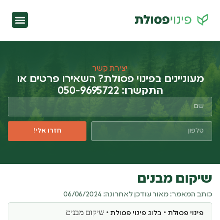
צור קשר
דף הבית
מכולה לפינוי פסו
תחומי פעיל
יצירת קשר
מעוניינים בפינוי פסולת? השאירו פרטים או
התקשרו: 050-9695722
חזרו אלי!
שיקום מבנים
כותב המאמר: מאור
עודכן לאחרונה: 06/06/2024
•
•
שיקום מבנים
פינוי פסולת
בלוג פינוי פסולת